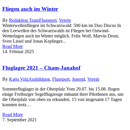
Fliegen auch im Winter
By
Redaktion Team
Flugsport
,
Verein
Winterwellenfliegen im Schwarzwald: 500 km im Duo Discus In
den Leewellen des Schwarzwalds ist Fliegen bei Ostwind-
Wetterlagen auch im Winter möglich. Felix Wolf, Marvin Drost,
Sven Lissel und Jonas Keplinger...
Read More
14. Februar 2025
Fluglager 2021 – Cham-Janahof
By
Katja Volz
Ausbildung
,
Flugsport
,
Jugend
,
Verein
Sommerfluglager in der Oberpfalz Vom 29.07. bis 15.08. flogen
einige Freiburger Segelflugzeuge mitsamt ihrer PilotInnen aus, um
die Oberpfalz von oben zu erkunden. 15 von insgesamt 17 Tagen
konnten trotz…
Read More
7. September 2021