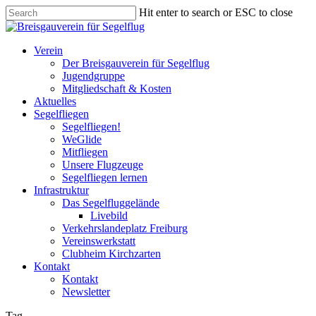
Skip
Hit enter to search or ESC to close
to
Close
main
Search
content
Menu
Verein
Der Breisgauverein für Segelflug
Jugendgruppe
Mitgliedschaft & Kosten
Aktuelles
Segelfliegen
Segelfliegen!
WeGlide
Mitfliegen
Unsere Flugzeuge
Segelfliegen lernen
Infrastruktur
Das Segelfluggelände
Livebild
Verkehrslandeplatz Freiburg
Vereinswerkstatt
Clubheim Kirchzarten
Kontakt
Kontakt
Newsletter
Tag