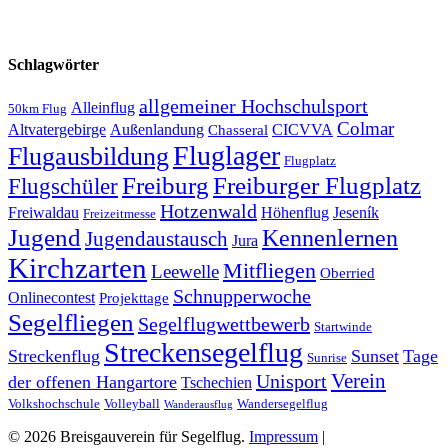
Schlagwörter
allgemeiner Hochschulsport
Alleinflug
50km Flug
Colmar
Altvatergebirge
Außenlandung
CICVVA
Chasseral
Fluglager
Flugausbildung
Flugplatz
Freiburg
Freiburger Flugplatz
Flugschüler
Hotzenwald
Freiwaldau
Höhenflug
Jeseník
Freizeitmesse
Jugend
Kennenlernen
Jugendaustausch
Jura
Kirchzarten
Mitfliegen
Leewelle
Oberried
Schnupperwoche
Onlinecontest
Projekttage
Segelfliegen
Segelflugwettbewerb
Startwinde
Streckensegelflug
Streckenflug
Sunset
Tage
Sunrise
Verein
Unisport
der offenen Hangartore
Tschechien
Volkshochschule
Volleyball
Wandersegelflug
Wanderausflug
© 2026 Breisgauverein für Segelflug.
Impressum
|