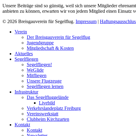
Unsere Beiträge sind so günstig, weil sich unsere Mitglieder ehrenamtl
anbieten zu können, erwarten wir von jedem Mitglied einen Einsatz v
© 2026 Breisgauverein für Segelflug.
Impressum
|
Haftungsausschlus
Close
Verein
Menu
Der Breisgauverein für Segelflug
Jugendgruppe
Mitgliedschaft & Kosten
Aktuelles
Segelfliegen
Segelfliegen!
WeGlide
Mitfliegen
Unsere Flugzeuge
Segelfliegen lernen
Infrastruktur
Das Segelfluggelände
Livebild
Verkehrslandeplatz Freiburg
Vereinswerkstatt
Clubheim Kirchzarten
Kontakt
Kontakt
Newsletter