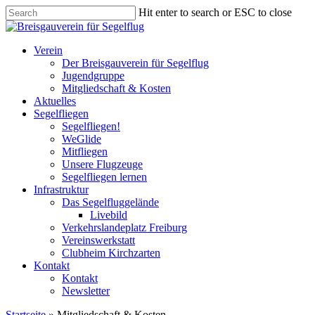
Skip
Hit enter to search or ESC to close
to
Close
main
Search
content
Menu
Verein
Der Breisgauverein für Segelflug
Jugendgruppe
Mitgliedschaft & Kosten
Aktuelles
Segelfliegen
Segelfliegen!
WeGlide
Mitfliegen
Unsere Flugzeuge
Segelfliegen lernen
Infrastruktur
Das Segelfluggelände
Livebild
Verkehrslandeplatz Freiburg
Vereinswerkstatt
Clubheim Kirchzarten
Kontakt
Kontakt
Newsletter
Startseite
»
Mitgliedschaft & Kosten