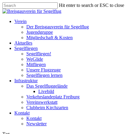
Skip
Hit enter to search or ESC to close
to
Close
main
Search
content
Menu
Verein
Der Breisgauverein für Segelflug
Jugendgruppe
Mitgliedschaft & Kosten
Aktuelles
Segelfliegen
Segelfliegen!
WeGlide
Mitfliegen
Unsere Flugzeuge
Segelfliegen lernen
Infrastruktur
Das Segelfluggelände
Livebild
Verkehrslandeplatz Freiburg
Vereinswerkstatt
Clubheim Kirchzarten
Kontakt
Kontakt
Newsletter
Tag