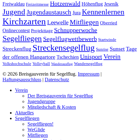
Hotzenwald
Freiwaldau
Höhenflug
Jeseník
Freizeitmesse
Jugend
Kennenlernen
Jugendaustausch
Jura
Kirchzarten
Mitfliegen
Leewelle
Oberried
Schnupperwoche
Onlinecontest
Projekttage
Segelfliegen
Segelflugwettbewerb
Startwinde
Streckensegelflug
Streckenflug
Sunset
Tage
Sunrise
Verein
Unisport
der offenen Hangartore
Tschechien
Volkshochschule
Volleyball
Wandersegelflug
Wanderausflug
© 2026 Breisgauverein für Segelflug.
Impressum
|
Haftungsausschluss
|
Datenschutz
Close
Verein
Menu
Der Breisgauverein für Segelflug
Jugendgruppe
Mitgliedschaft & Kosten
Aktuelles
Segelfliegen
Segelfliegen!
WeGlide
Mitfliegen