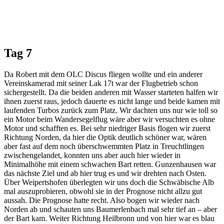
Tag 7
Da Robert mit dem OLC Discus fliegen wollte und ein anderer
Vereinskamerad mit seiner Lak 17t war der Flugbetrieb schon
sichergestellt. Da die beiden anderen mit Wasser starteten halfen wir
ihnen zuerst raus, jedoch dauerte es nicht lange und beide kamen mit
laufenden Turbos zurück zum Platz. Wir dachten uns nur wie toll so
ein Motor beim Wandersegelflug wäre aber wir versuchten es ohne
Motor und schafften es. Bei sehr niedriger Basis flogen wir zuerst
Richtung Norden, da hier die Optik deutlich schöner war, wären
aber fast auf dem noch überschwemmten Platz in Treuchtlingen
zwischengelandet, konnten uns aber auch hier wieder in
Minimalhöhe mit einem schwachen Bart retten. Gunzenhausen war
das nächste Ziel und ab hier trug es und wir drehten nach Osten.
Über Weipertshofen überlegten wir uns doch die Schwäbische Alb
mal auszuprobieren, obwohl sie in der Prognose nicht allzu gut
aussah. Die Prognose hatte recht. Also bogen wir wieder nach
Norden ab und schauten uns Baumerlenbach mal sehr tief an – aber
der Bart kam. Weiter Richtung Heilbronn und von hier war es blau