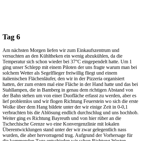
Tag 6
Am nächsten Morgen liefen wir zum Einkaufszentrum und
versuchten an den Kühltheken ein wenig abzukühlen, da die
Temperatur sich schon wieder bei 37°C eingependelt hatte. Um 1
ging unser Schlepp mit einem Piloten der uns fragte warum man bei
solchem Wetter als Segelflieger freiwillig fliegt und einem
italienischen Flächenläufer, den wir in der Pizzeria organisiert
hatten, der zum ersten mal eine Fläche in der Hand hatte und das bei
Stahllampen, die in Bamberg in genau dem richtigen Abstand von
der Bahn stehen um von einer Duofläche erfasst zu werden, aber es
lief problemlos und wir flogen Richtung Feuerstein wo sich die erste
Wolke über dem Hang bildete unter der wir einige Zeit in 0-0,1
verbrachten bis die Ablösung endlich durchschlug und uns hochhob.
Weiter ging es Richtung Bayreuth und von hier rüber an die
Tschechische Grenze wo eine Konvergenzlinie mit lokalen
Überentwicklungen stand unter der wir zwar gelegentlich nass
wurden, die aber hervorragend trug. Aufgrund der Vorhersage für
die kommenden Tage entschieden wir schon Richtung Westen