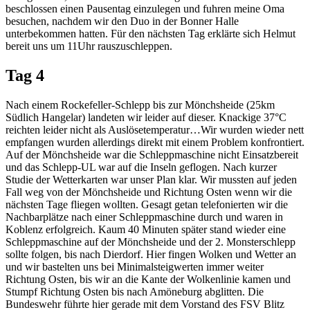
beschlossen einen Pausentag einzulegen und fuhren meine Oma
besuchen, nachdem wir den Duo in der Bonner Halle
unterbekommen hatten. Für den nächsten Tag erklärte sich Helmut
bereit uns um 11Uhr rauszuschleppen.
Tag 4
Nach einem Rockefeller-Schlepp bis zur Mönchsheide (25km
Südlich Hangelar) landeten wir leider auf dieser. Knackige 37°C
reichten leider nicht als Auslösetemperatur…Wir wurden wieder nett
empfangen wurden allerdings direkt mit einem Problem konfrontiert.
Auf der Mönchsheide war die Schleppmaschine nicht Einsatzbereit
und das Schlepp-UL war auf die Inseln geflogen. Nach kurzer
Studie der Wetterkarten war unser Plan klar. Wir mussten auf jeden
Fall weg von der Mönchsheide und Richtung Osten wenn wir die
nächsten Tage fliegen wollten. Gesagt getan telefonierten wir die
Nachbarplätze nach einer Schleppmaschine durch und waren in
Koblenz erfolgreich. Kaum 40 Minuten später stand wieder eine
Schleppmaschine auf der Mönchsheide und der 2. Monsterschlepp
sollte folgen, bis nach Dierdorf. Hier fingen Wolken und Wetter an
und wir bastelten uns bei Minimalsteigwerten immer weiter
Richtung Osten, bis wir an die Kante der Wolkenlinie kamen und
Stumpf Richtung Osten bis nach Amöneburg abglitten. Die
Bundeswehr führte hier gerade mit dem Vorstand des FSV Blitz