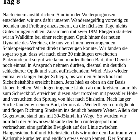
Tag 8
Nach einem ausführlichem Studium der Wetterprognosen
entschieden wir uns dafür unseren Wandersegelflug vorzeitig zu
beenden und Freiburg anzusteuern, da die nächsten Tage nichts
Gutes bringen sollten. Zusammen mit zwei 18M Fliegern starteten
wir in Walldürn bei einer recht guten Optik hinter der neuen
Dynamic des Vereines, die uns von ihren hervorragenden
Schleppeigenschaften direkt überzeugen konnte. Wir fanden sie
sogar so gut, dass wir nach einer 30 minütigen erweiterten
Platzrunde,mit so gut wie keinem ordentlichen Bart, ihre Dienste
noch einmal in Anspruch nehmen durften, diesmal mit deutlich
schlechterer Optik und stark auffrischendem Wind. Also wieder
einmal ein langer langer Schlepp, bis wir den Schreckhof mit
Sicherheitshöhe erreicht hätten. Jetzt hieß es oben an der Basis
kleben bleiben. Wir flogen tragende Linien ab und kreisten kaum bis
zum Schreckhof, erreichten diesen aber trotzdem mit passabler Höhe
und versuchten den Sprung von hier nach Sinsheim. Nach langer
Suche fanden wir einen Bart, der uns das Weiterfliegen ermöglichte
und flogen Richtung Sinsheim ins deutlich bessere Wetter. Allein der
Gegenwind stand uns mit 30-35km/h im Wege. So wurden wir
nördlich der Schwarzwaldkante deutlich runtergespült und
verbrachten eine gefühlte Ewigkeit auf der Linie zwischen
Hangensteinerhof und Rheinstetten bis wir unter dem Luftraum von
Karlsruhe kurbelten und endlich etwas voran kamen. Der Sprung