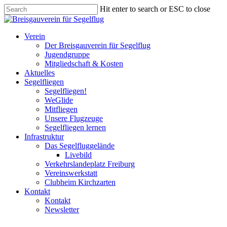
Skip
Hit enter to search or ESC to close
to
Close
main
Search
content
Menu
Verein
Der Breisgauverein für Segelflug
Jugendgruppe
Mitgliedschaft & Kosten
Aktuelles
Segelfliegen
Segelfliegen!
WeGlide
Mitfliegen
Unsere Flugzeuge
Segelfliegen lernen
Infrastruktur
Das Segelfluggelände
Livebild
Verkehrslandeplatz Freiburg
Vereinswerkstatt
Clubheim Kirchzarten
Kontakt
Kontakt
Newsletter